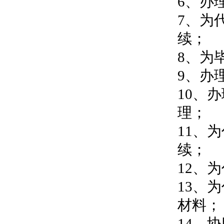
6、办
7、为
续；
8、为
9、办
10、
理；
11、
续；
12、
13、
材料；
14、